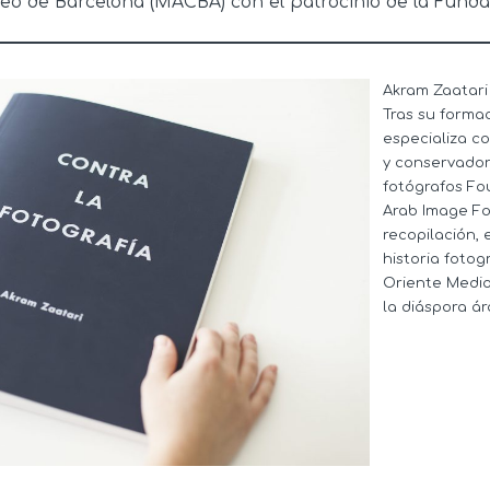
 de Barcelona (MACBA) con el patrocinio de la Funda
Akram Zaatari
Tras su formac
especializa co
y conservador.
fotógrafos Fo
Arab Image Fou
recopilación, 
historia fotog
Oriente Medio
la diáspora ár