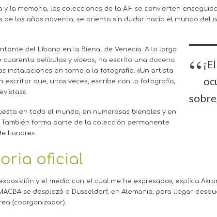
 y la memoria, las colecciones de la AIF se convierten enseguida
es de los años noventa, se orienta sin dudar hacia el mundo de
ntante del Líbano en la Bienal de Venecia. A lo largo
e cuarenta películas y vídeos, ha escrito una docena
¡E
 instalaciones en torno a la fotografía. «Un artista
oc
n escritor que, unas veces, escribe con la fotografía,
evistas».
sobre
uesta en todo el mundo, en numerosas bienales y en
. También forma parte de la colección permanente
e Londres.
oria oficial
 exposición y el medio con el cual me he expresado», explica Akra
 MACBA se desplazó a Düsseldorf, en Alemania, para llegar desp
a (coorganizador).