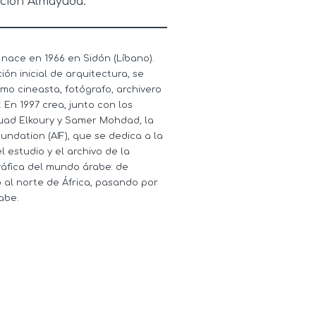
ción Almayuda.
 nace en 1966 en Sidón (Líbano).
ión inicial de arquitectura, se
mo cineasta, fotógrafo, archivero
 En 1997 crea, junto con los
uad Elkoury y Samer Mohdad, la
ndation (AIF), que se dedica a la
el estudio y el archivo de la
ráfica del mundo árabe: de
 al norte de África, pasando por
abe.