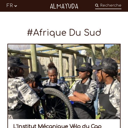
Almayuda
FR
Recherche
Transformer nos émotions en engagements
Afrique Du Sud
L’Institut Mécanique Vélo du Cap